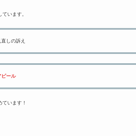
しています。
見直しの訴え
アピール
めています！