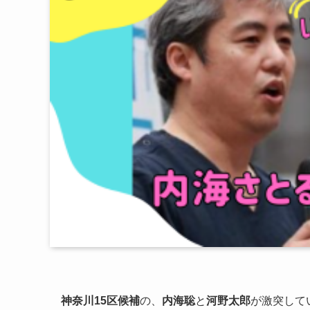
神奈川15区候補
の、
内海聡
と
河野太郎
が激突して