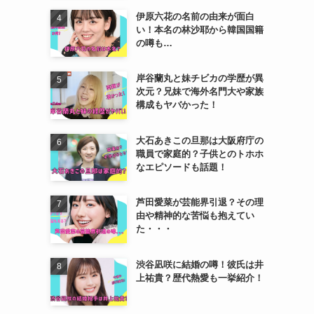
伊原六花の名前の由来が面白
い！本名の林沙耶から韓国国籍
の噂も…
岸谷蘭丸と妹チビカの学歴が異
次元？兄妹で海外名門大や家族
構成もヤバかった！
大石あきこの旦那は大阪府庁の
職員で家庭的？子供とのトホホ
なエピソードも話題！
芦田愛菜が芸能界引退？その理
由や精神的な苦悩も抱えてい
た・・・
渋谷凪咲に結婚の噂！彼氏は井
上祐貴？歴代熱愛も一挙紹介！