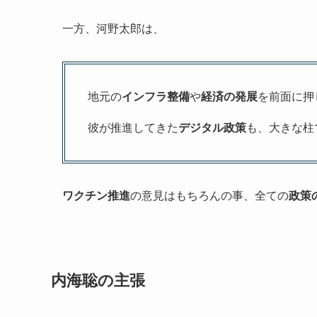
一方、河野太郎は、
地元の
インフラ整備
や
経済の発展
を前面に押
彼が推進してきた
デジタル政策
も、大きな柱
ワクチン推進
の意見はもちろんの事、全ての
政策
内海聡の主張