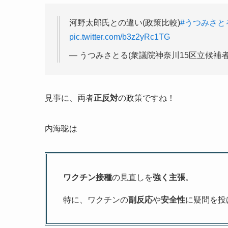
河野太郎氏との違い(政策比較)
#うつみさと
pic.twitter.com/b3z2yRc1TG
— うつみさとる(衆議院神奈川15区立候補者) (@
見事に、両者
正反対
の政策ですね！
内海聡は
ワクチン接種
の見直しを
強く主張
。
特に、ワクチンの
副反応
や
安全性
に疑問を投