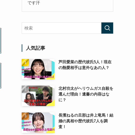
です汗
人気記事
芦田愛菜の歴代彼氏5人！現在
の熱愛相手は意外なあの人？
北村功太がヘリウムガス自殺を
選んだ理由！遺書の内容はな
に？
長濱ねるの旦那は井上竜馬！結
婚の真相や歴代彼氏7人を調
査！