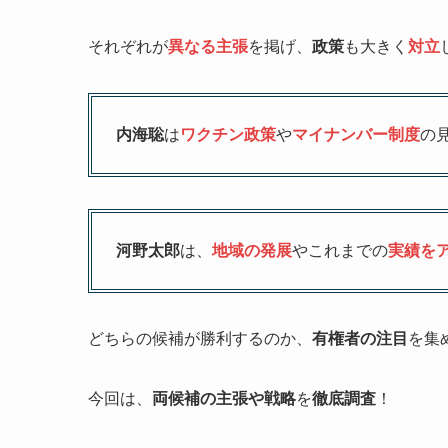
それぞれが
異なる主張
を掲げ、
政策
も大きく
対立
内海聡
は
ワクチン政策
や
マイナンバー制度
の
河野太郎
は、
地域の発展
やこれまでの
実績を
どちらの候補が勝利するのか、
有権者の注目
を集
今回は、
両候補の主張や戦略
を
徹底調査
！