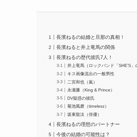
長濱ねるの結婚と旦那の真相！
長濱ねると井上竜馬の関係
長濱ねるの歴代彼氏7人！
井上竜馬（ロックバンド「SHE’S
キス画像流出の一般男性
二宮和也（嵐）
永瀬廉（King & Prince）
DV疑惑の彼氏
菊池風磨（timelesz）
坂東龍汰（俳優）
長濱ねるの理想のパートナー
今後の結婚の可能性は？