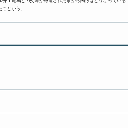
ル
井上竜馬
との交際が報道された事から関係はどうなっている
たことから、