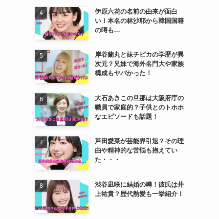
伊原六花の名前の由来が面白
い！本名の林沙耶から韓国国籍
の噂も…
岸谷蘭丸と妹チビカの学歴が異
次元？兄妹で海外名門大や家族
構成もヤバかった！
大石あきこの旦那は大阪府庁の
職員で家庭的？子供とのトホホ
なエピソードも話題！
芦田愛菜が芸能界引退？その理
由や精神的な苦悩も抱えてい
た・・・
渋谷凪咲に結婚の噂！彼氏は井
上祐貴？歴代熱愛も一挙紹介！