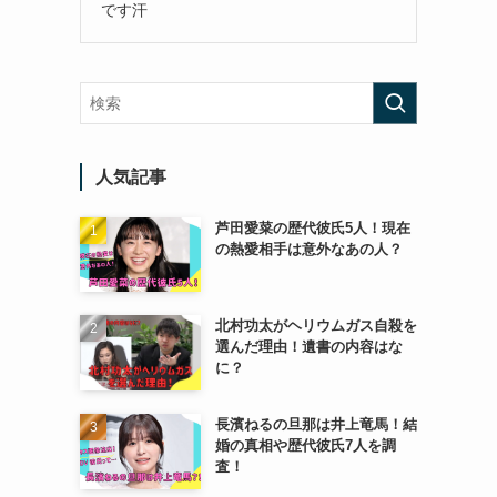
です汗
人気記事
芦田愛菜の歴代彼氏5人！現在
の熱愛相手は意外なあの人？
北村功太がヘリウムガス自殺を
選んだ理由！遺書の内容はな
に？
長濱ねるの旦那は井上竜馬！結
婚の真相や歴代彼氏7人を調
査！