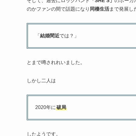
そして、過去にロックバンド
「SHE’S」
のボーカ
のかファンの間で話題になり
同棲生活
まで発展し
「
結婚間近
では？」
とまで噂されれいました。
しかし二人は
2020年に
破局
したようです。