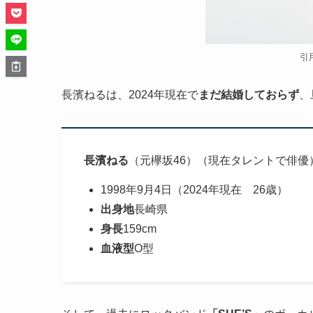
引
長濱ねるは、2024年現在で
まだ結婚しておらず
、
長濱ねる
（元欅坂46）（現在タレントで俳優
1998年9月4日（2024年現在 26歳）
出身地
長崎県
身長
159cm
血液型
O型