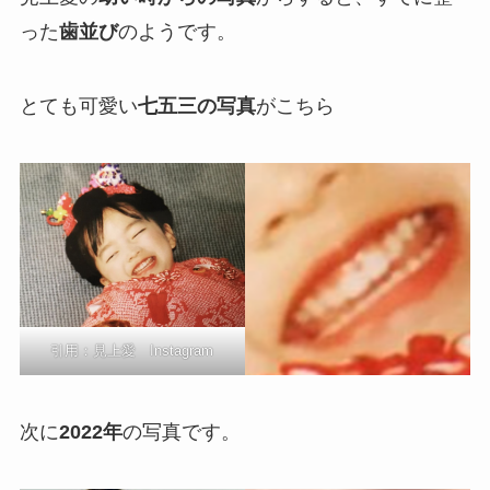
った
歯並び
のようです。
とても可愛い
七五三の写真
がこちら
引用：
見上愛 Instagram
次に
2022年
の写真です。