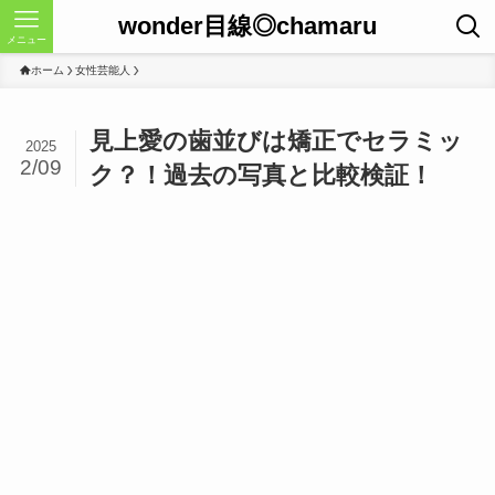
wonder目線◎chamaru
メニュー
ホーム
女性芸能人
見上愛の歯並びは矯正でセラミッ
2025
2/09
ク？！過去の写真と比較検証！