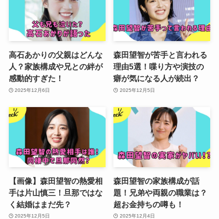
高石あかりの父親はどんな
森田望智が苦手と言われる
人？家族構成や兄との絆が
理由5選！喋り方や演技の
感動的すぎた！
癖が気になる人が続出？
2025年12月6日
2025年12月5日
【画像】森田望智の熱愛相
森田望智の家族構成が話
手は片山慎三！旦那ではな
題！兄弟や両親の職業は？
く結婚はまだ先？
超お金持ちの噂も！
2025年12月5日
2025年12月4日