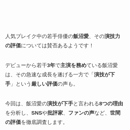
人気ブレイク中の若手俳優の
飯沼愛
、その
演技力
の評価
については賛否あるようです！
デビューから若干
3年
で
主演を務め
ている飯沼愛
は、その急速な成長を遂げる一方で「
演技が下
手
」という
厳しい評価
の声も。
今回は、飯沼愛の
演技が下手
と言われる
8つの理由
を分析し、
SNS
や
批評家
、
ファンの声
など、
世間
の評価
を徹底調査します。