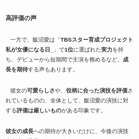
高評価の声
一方で、飯沼愛は「
TBSスター育成プロジェクト
私が女優になる日_
」で
1位
に選ばれた
実力
を持
ち、デビューから短期間で主演を務めるなど、
成
長を期待
する声もあります。
彼女の
可愛らしさ
や、
役柄に合った演技を評価
さ
れているものの、全体として、飯沼愛の演技に対
する
評価は厳しいもの
がある印象です。
彼女の成長
への期待が大きいだけに、今後の演技