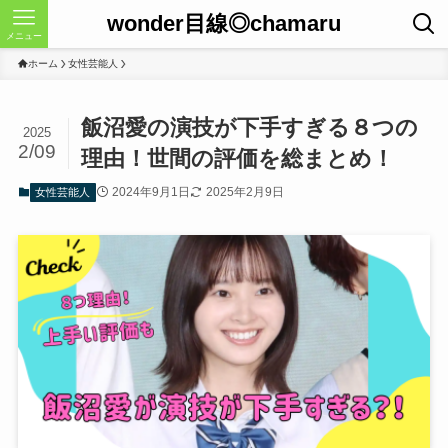
wonder目線◎chamaru
メニュー
ホーム
女性芸能人
飯沼愛の演技が下手すぎる８つの
2025
2/09
理由！世間の評価を総まとめ！
2024年9月1日
2025年2月9日
女性芸能人