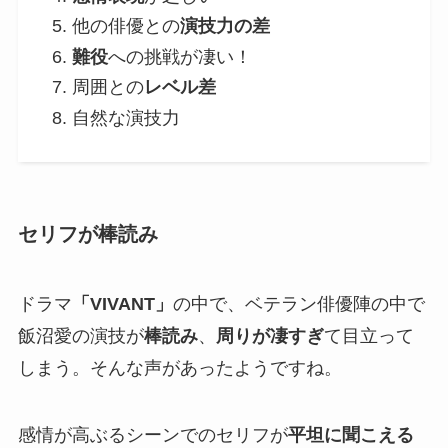
他の俳優との
演技力の差
難役
への挑戦が凄い！
周囲との
レベル差
自然な演技力
セリフが棒読み
ドラマ
「VIVANT」
の中で、ベテラン俳優陣の中で
飯沼愛の演技が
棒読み
、
周りが凄すぎ
て目立って
しまう。そんな声があったようですね。
感情が高ぶるシーンでのセリフが
平坦に聞こえる