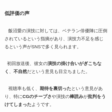
低評価の声
飯沼愛の演技に対しては、ベテラン俳優陣に圧倒
されているという指摘があり、演技力不足を感じ
るという声がSNSで多く見られます。
初回放送後、彼女の
演技の掛け合いがぎこちな
く
、
不自然
だという意見も目立ちました。
視聴率も低く、
期待を裏切った
という意見があ
り、特に
CGのチープさ
や演技の
棒読み
が
批判をう
けてしまった
ようです。