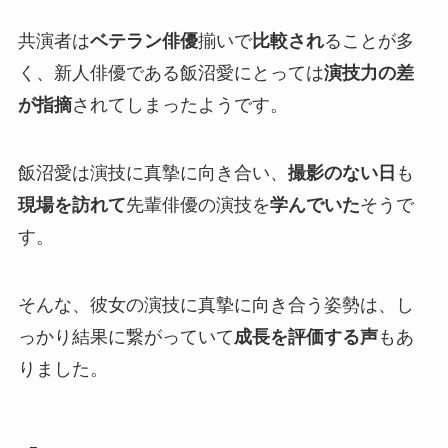
共演者は
ベテラン俳優
揃いで
比較され
ることが多
く、新人俳優である飯沼愛にとっては
演技力の差
が指摘
されてしまったようです。
飯沼愛は演技に真摯に向き合い、
撮影のない日
も
現場を訪れて
先輩俳優の演技を
学んでいた
そうで
す
。
そんな、彼女の演技に真摯に向き合う姿勢は、し
っかり結果に繋がっていて
成長を評価する声
もあ
りました。