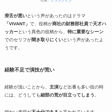
引用：
クランクイン
滑舌が悪い
という声があったのはドラマ
「VIVANT」
で、役柄が
商社の財務部社員
で
天才ハ
ッカー
という異色の役柄から、
特に重要なシーン
でのセリフが
聞き取りにくい
という声があったよ
うです。
経験不足で演技が荒い
経験が浅いことから、
主演
など出番も多い役の時
には、どうしても
細部の荒が目立ってしまう
。
細かい表現が
不十分である
と言われています。