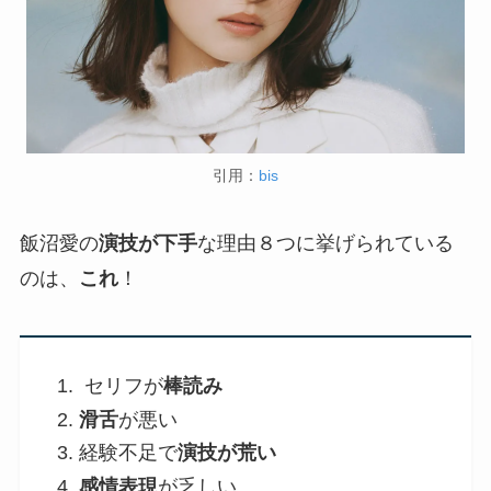
引用：
bis
飯沼愛の
演技が下手
な理由８つに挙げられている
のは、
これ
！
セリフが
棒読み
滑舌
が悪い
経験不足で
演技が荒い
感情表現
が乏しい