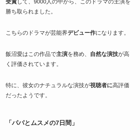
受賞
して、9000人の中から、このドラマの主演を
勝ち取られました。
こちらのドラマが芸能界
デビュー作
になります。
飯沼愛はこの作品で
主演
を務め、
自然な演技
が高
く評価されています。
特に、彼女のナチュラルな演技が
視聴者に
高評価
だったようです。
「パパとムスメの7日間」