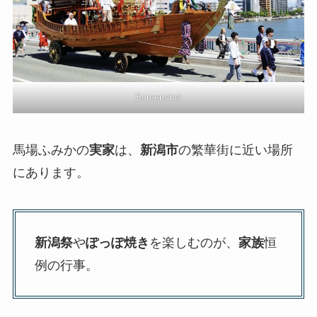
Screenshot
馬場ふみかの
実家
は、
新潟市
の繁華街に近い場所
にあります。
新潟祭
や
ぽっぽ焼き
を楽しむのが、
家族
恒
例の行事。