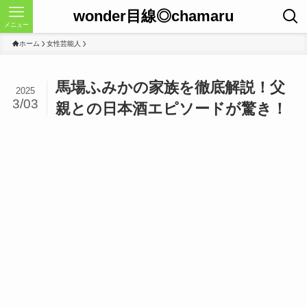
wonder目線◎chamaru
メニュー
ホーム
女性芸能人
馬場ふみかの家族を徹底解説！父
2025
3/03
親との日本酒エピソードが驚き！