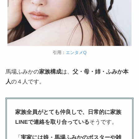
引用：
エンタメQ
馬場ふみかの
家族構成
は、
父・母・姉・ふみか本
人
の４人です。
家族全員がとても仲良しで、日常的に家族
LINEで連絡を取り合っている
そうです。
「
実家には娘・馬場ふみかのポスターや雑