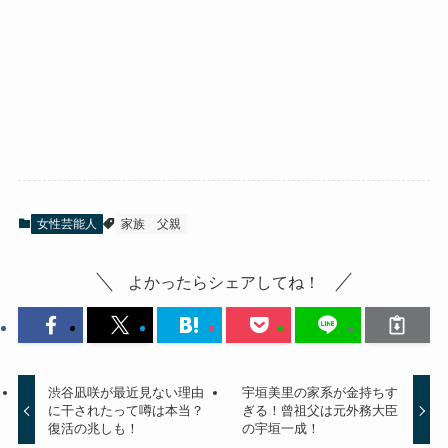
女性芸能人
家族
父親
よかったらシェアしてね！
渋谷凪咲が最近見ない理由
宇垣美里の家系が金持ちす
に干されたって噂は本当？
ぎる！曾祖父は元外務大臣
復活の兆しも！
の宇垣一成！