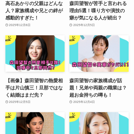
高石あかりの父親はどんな
森田望智が苦手と言われる
人？家族構成や兄との絆が
理由5選！喋り方や演技の
感動的すぎた！
癖が気になる人が続出？
2025年12月6日
2025年12月5日
【画像】森田望智の熱愛相
森田望智の家族構成が話
手は片山慎三！旦那ではな
題！兄弟や両親の職業は？
く結婚はまだ先？
超お金持ちの噂も！
2025年12月5日
2025年12月4日