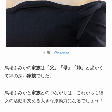
引用：
Wikipedia
馬場ふみかの
家族
は
「父」「母」「姉」
と温かく
て絆の深い
家族
でした。
馬場ふみかと
家族
とのつながりは、これからも彼
女の活動を支える大きな原動力になるでしょう！