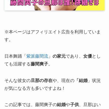
※本ページはアフィリエイト広告を利用していま
す。
日本舞踊「
紫派藤間流
」
の家元
であり、
女優
とし
ても活躍する
藤間爽子
。
そんな彼女の
旦那の存在
や、現在の
「結婚
」状況
が気になる方も多いですよね！
この記事では、藤間爽子の
結婚
や
子供
、旦那はい