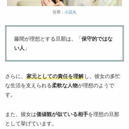
引用：
小説丸
藤間が理想とする旦那は、「
保守的ではな
い人
」
さらに、
家元としての責任を理解
し、彼女の多忙
な生活を支えられる
柔軟な人物
が理想のようで
す。
また、彼女は
価値観が似ている相手
を理想の旦那
として挙げています。