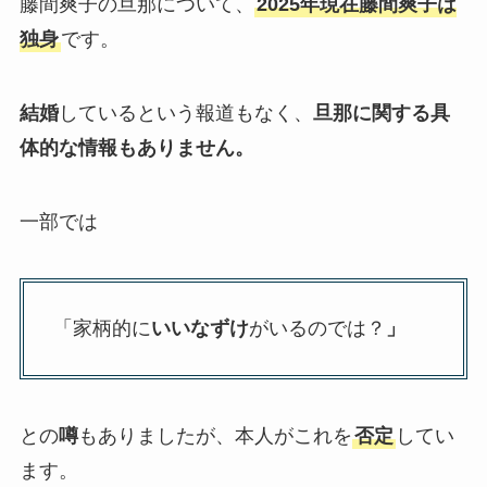
藤間爽子の旦那について、
2025年現在藤間爽子は
独身
です。
結婚
しているという報道もなく、
旦那に関する具
体的な情報もありません。
一部では
「家柄的に
いいなずけ
がいるのでは？
」
との
噂
もありましたが、本人がこれを
否定
してい
ます。