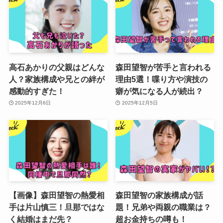
高石あかりの父親はどんな
森田望智が苦手と言われる
人？家族構成や兄との絆が
理由5選！喋り方や演技の
感動的すぎた！
癖が気になる人が続出？
2025年12月6日
2025年12月5日
【画像】森田望智の熱愛相
森田望智の家族構成が話
手は片山慎三！旦那ではな
題！兄弟や両親の職業は？
く結婚はまだ先？
超お金持ちの噂も！