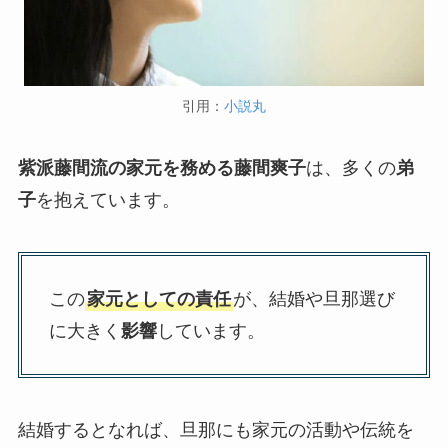
引用：
小説丸
紫派藤間流の家元を務める藤間爽子
は、多くの
弟
子
を抱えています。
この
家元としての責任
が、結婚や旦那選び
に大きく
影響
しています。
結婚するとなれば、旦那にも家元の活動や伝統を