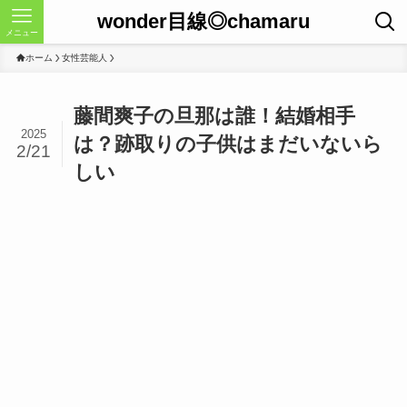
wonder目線◎chamaru
メニュー
ホーム
女性芸能人
藤間爽子の旦那は誰！結婚相手
2025
は？跡取りの子供はまだいないら
2/21
しい