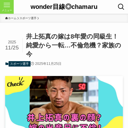
wonder目線◎chamaru
メニュー
ホーム
スポーツ選手
井上拓真の嫁は8年愛の同級生！
2025
純愛から一転…不倫危機？家族の
11/25
今
2025年11月25日
スポーツ選手